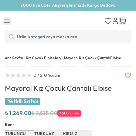
2000 ₺ ve Üzeri Alışverişlerinizde Kargo Bedava
Ana Sayfa
/
Kız Cocuk Elbiseler
/
Mayoral Kız Çocuk Çantalı Elbise
0
/ 5
0 Yorum
Mayoral Kız Çocuk Çantalı Elbise
Yetkili Satıcı
₺ 1,269.00
₺ 2,538.00
%
50
İndirim
Renk
TURUNCU
TURKUAZ
KIRMIZI