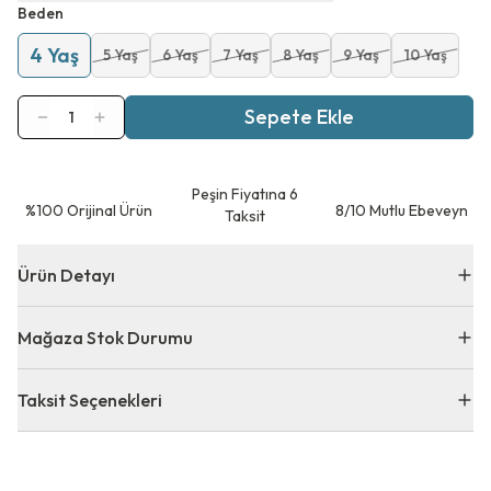
Beden
4 Yaş
5 Yaş
6 Yaş
7 Yaş
8 Yaş
9 Yaş
10 Yaş
Sepete Ekle
1
Peşin Fiyatına 6
⁠%100 Orijinal Ürün
8/10 Mutlu Ebeveyn
Taksit
Ürün Detayı
Mağaza Stok Durumu
Taksit Seçenekleri