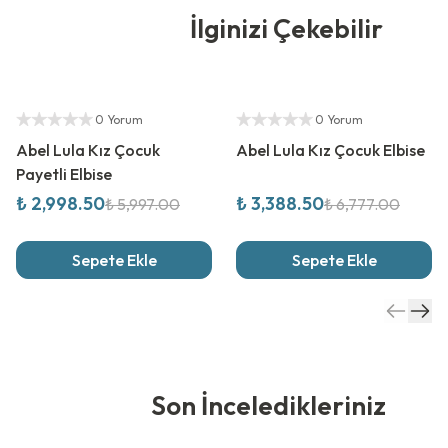
İlginizi Çekebilir
%
50
İndirim
%
50
İndirim
Yetkili Satıcı
Yetkili Satıcı
0 Yorum
0 Yorum
Abel Lula Kız Çocuk
Abel Lula Kız Çocuk Elbise
Payetli Elbise
₺ 2,998.50
₺ 3,388.50
₺ 5,997.00
₺ 6,777.00
Sepete Ekle
Sepete Ekle
Son İnceledikleriniz