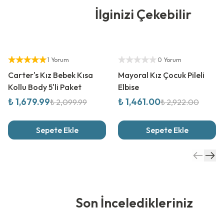
İlginizi Çekebilir
%
20
İndirim
%
50
İndirim
Yetkili Satıcı
Yetkili Satıcı
1 Yorum
0 Yorum
Carter's Kız Bebek Kısa
Mayoral Kız Çocuk Pileli
Kollu Body 5'li Paket
Elbise
₺ 1,679.99
₺ 1,461.00
₺ 2,099.99
₺ 2,922.00
Sepete Ekle
Sepete Ekle
Son İnceledikleriniz