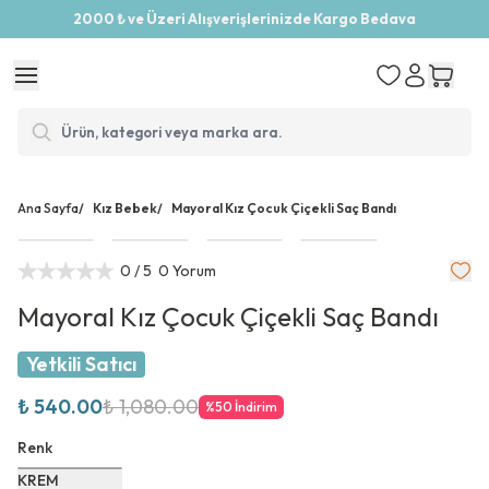
2000 ₺ ve Üzeri Alışverişlerinizde Kargo Bedava
Ana Sayfa
/
Kız Bebek
/
Mayoral Kız Çocuk Çiçekli Saç Bandı
0
/ 5
0 Yorum
Mayoral Kız Çocuk Çiçekli Saç Bandı
Yetkili Satıcı
₺ 540.00
₺ 1,080.00
%
50
İndirim
Renk
KREM