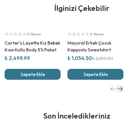
İlginizi Çekebilir
Yetkili Satıcı
%
50
İndirim
Yetkili Satıcı
0 Yorum
0 Yorum
Carter's Layette Kız Bebek
Mayoral Erkek Çocuk
Kısa Kollu Body 5'li Paket
Kapşonlu Sweatshirt
₺ 2,499.99
₺ 1,054.50
₺ 2,109.00
Sepete Ekle
Sepete Ekle
Son İnceledikleriniz