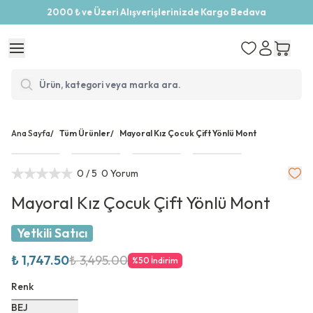
2000 ₺ ve Üzeri Alışverişlerinizde Kargo Bedava
Ana Sayfa
/
Tüm Ürünler
/
Mayoral Kız Çocuk Çift Yönlü Mont
0
/ 5
0 Yorum
Mayoral Kız Çocuk Çift Yönlü Mont
Yetkili Satıcı
₺ 1,747.50
₺ 3,495.00
%
50
İndirim
Renk
BEJ