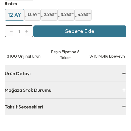
Beden
12 AY
18 AY
2 YAS
3 YAS
4 YAS
Sepete Ekle
1
Peşin Fiyatına 6
⁠%100 Orijinal Ürün
8/10 Mutlu Ebeveyn
Taksit
Ürün Detayı
Mağaza Stok Durumu
Taksit Seçenekleri