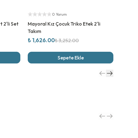
%
50
İndirim
%
50
İn
Yetkili Satıcı
Yetkili S
0 Yorum
 2'li Set
Mayoral Kız Çocuk Triko Etek 2'li
Abel Lu
Takım
2'li Set
₺ 1,626.00
₺ 2,60
₺ 3,252.00
Sepete Ekle