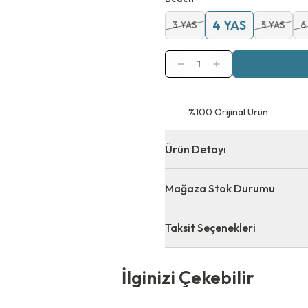
4 YAS
3 YAS
5 YAS
6
1
⁠%100 Orijinal Ürün
Ürün Detayı
Mağaza Stok Durumu
Taksit Seçenekleri
 Çekebilir