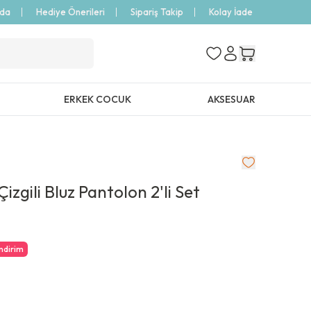
zda
Hediye Önerileri
Sipariş Takip
Kolay İade
ERKEK COCUK
AKSESUAR
zgili Bluz Pantolon 2'li Set
İndirim