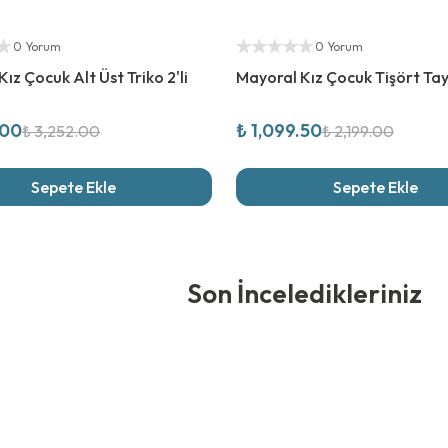
rim
%
50
İndirim
ıcı
Yetkili Satıcı
0 Yorum
0 Yorum
ız Çocuk Alt Üst Triko 2'li
Mayoral Kız Çocuk Tişört Tayt
.00
₺ 1,099.50
₺ 3,252.00
₺ 2,199.00
Sepete Ekle
Sepete Ekle
edikleriniz