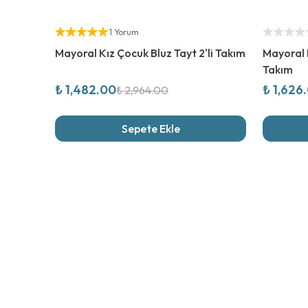
%
50
İndirim
%
50
İndi
Yetkili Satıcı
Yetkili Sat
1 Yorum
Mayoral Kız Çocuk Bluz Tayt 2'li Takım
Mayoral K
Takım
₺ 1,482.00
₺ 1,626
₺ 2,964.00
Sepete Ekle
Son İncel