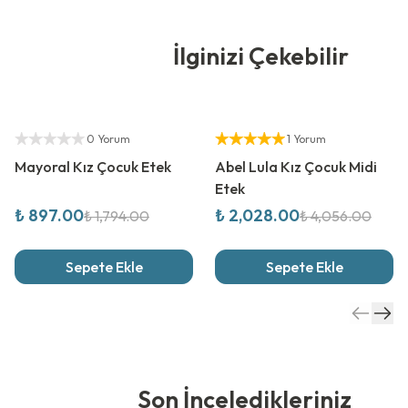
İlginizi Çekebilir
%
50
İndirim
%
50
İndirim
Yetkili Satıcı
Yetkili Satıcı
0 Yorum
1 Yorum
Mayoral Kız Çocuk Etek
Abel Lula Kız Çocuk Midi
Etek
₺ 897.00
₺ 2,028.00
₺ 1,794.00
₺ 4,056.00
Sepete Ekle
Sepete Ekle
Son İnceledikleriniz