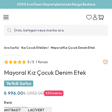
2000 ₺ ve Üzeri Alışverişlerinizde Kargo Bedava
Ana Sayfa
/
Kız Cocuk Etekler
/
Mayoral Kız Çocuk Denim Etek
5
/ 5
1 Yorum
Mayoral Kız Çocuk Denim Etek
Yetkili Satıcı
₺ 996.00
₺ 1,992.00
%
50
İndirim
Renk
ANTRASİT
LACİVERT