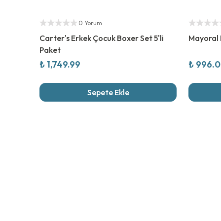
Yetkili Satıcı
%
50
İndi
Yetkili Sat
0 Yorum
Carter's Erkek Çocuk Boxer Set 5'li
Mayoral 
Paket
₺ 1,749.99
₺ 996.
Sepete Ekle
Son İncel