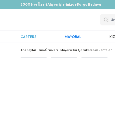
2000 ₺ ve Üzeri Alışverişlerinizde Kargo Bedava
CARTERS
MAYORAL
KI
Ana Sayfa
/
Tüm Ürünler
/
Mayoral Kız Çocuk Denim Pantolon