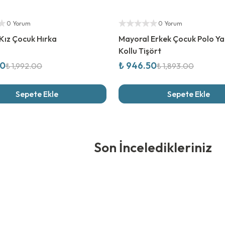
rim
%
50
İndirim
ıcı
Yetkili Satıcı
0 Yorum
0 Yorum
Kız Çocuk Hırka
Mayoral Erkek Çocuk Polo Y
Kollu Tişört
00
₺ 946.50
₺ 1,992.00
₺ 1,893.00
Sepete Ekle
Sepete Ekle
edikleriniz