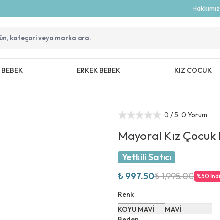
Hakkımı
Z BEBEK
ERKEK BEBEK
KIZ COCUK
0
/ 5
0 Yorum
Mayoral Kız Çocuk
Yetkili Satıcı
₺ 997.50
₺ 1,995.00
%
50
İnd
Renk
KOYU MAVİ
MAVİ
Beden