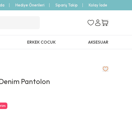
zda
Hediye Önerileri
Sipariş Takip
Kolay İade
ERKEK COCUK
AKSESUAR
 Denim Pantolon
irim