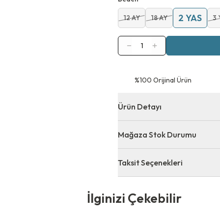
2 YAS
12 AY
18 AY
3 
1
⁠%100 Orijinal Ürün
Ürün Detayı
Mağaza Stok Durumu
Taksit Seçenekleri
 Çekebilir