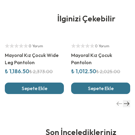
İlginizi Çekebilir
%
50
İndirim
%
50
İndirim
Yetkili Satıcı
Yetkili Satıcı
0 Yorum
0 Yorum
Mayoral Kız Çocuk Wide
Mayoral Kız Çocuk
Leg Pantolon
Pantolon
₺ 1,186.50
₺ 1,012.50
₺ 2,373.00
₺ 2,025.00
Sepete Ekle
Sepete Ekle
Son İnceledikleriniz