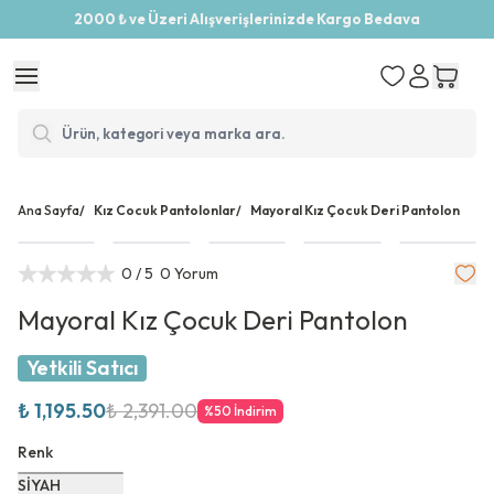
2000 ₺ ve Üzeri Alışverişlerinizde Kargo Bedava
Ana Sayfa
/
Kız Cocuk Pantolonlar
/
Mayoral Kız Çocuk Deri Pantolon
0
/ 5
0 Yorum
Mayoral Kız Çocuk Deri Pantolon
Yetkili Satıcı
₺ 1,195.50
₺ 2,391.00
%
50
İndirim
Renk
SİYAH