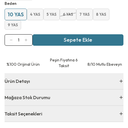
Beden
10 YAS
4 YAS
5 YAS
6 YAS
7 YAS
8 YAS
9 YAS
Sepete Ekle
1
Peşin Fiyatına 6
⁠%100 Orijinal Ürün
8/10 Mutlu Ebeveyn
Taksit
Ürün Detayı
Mağaza Stok Durumu
Taksit Seçenekleri