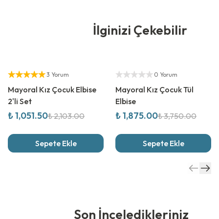
İlginizi Çekebilir
%
50
İndirim
%
50
İndirim
Yetkili Satıcı
Yetkili Satıcı
3 Yorum
0 Yorum
Mayoral Kız Çocuk Elbise
Mayoral Kız Çocuk Tül
2'li Set
Elbise
₺ 1,051.50
₺ 1,875.00
₺ 2,103.00
₺ 3,750.00
Sepete Ekle
Sepete Ekle
Son İnceledikleriniz