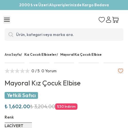
2000 ₺ ve Üzeri Alışverişlerinizde Kargo Bedava
Ana Sayfa
/
Kız Cocuk Elbiseler
/
Mayoral Kız Çocuk Elbise
0
/ 5
0 Yorum
Mayoral Kız Çocuk Elbise
Yetkili Satıcı
₺ 1,602.00
₺ 3,204.00
%
50
İndirim
Renk
LACİVERT