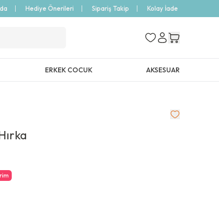
zda
Hediye Önerileri
Sipariş Takip
Kolay İade
ERKEK COCUK
AKSESUAR
Hırka
irim