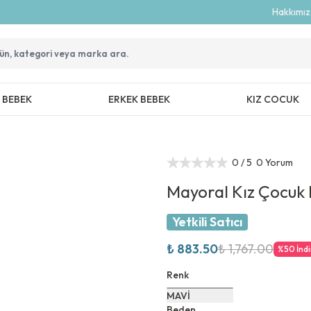
Hakkımı
Z BEBEK
ERKEK BEBEK
KIZ COCUK
0
/ 5
0 Yorum
Mayoral Kız Çocuk 
Yetkili Satıcı
₺ 883.50
₺ 1,767.00
%
50
İnd
Renk
MAVİ
Beden