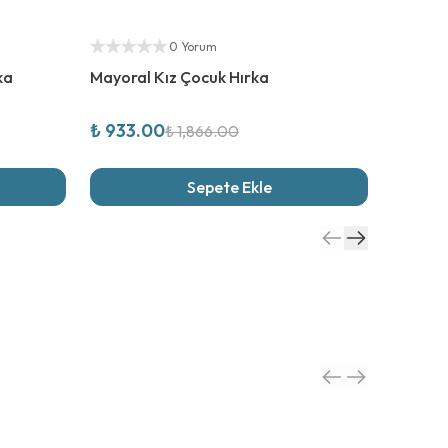
%
50
İndirim
%
50
İn
Yetkili Satıcı
Yetkili S
0 Yorum
ka
Mayoral Kız Çocuk Hırka
Abel Lu
₺ 933.00
₺ 1,59
₺ 1,866.00
Sepete Ekle