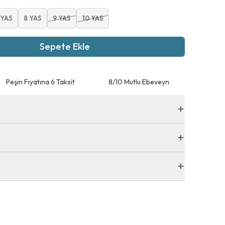
 YAS
8 YAS
9 YAS
10 YAS
Sepete Ekle
Peşin Fiyatına 6 Taksit
8/10 Mutlu Ebeveyn