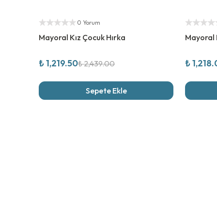
%
50
İndirim
%
50
İndi
Yetkili Satıcı
Yetkili Sat
0 Yorum
Kombinli Ürün
Mayoral Kız Çocuk Hırka
Mayoral 
₺ 1,219.50
₺ 1,218
₺ 2,439.00
Sepete Ekle
Son İncel