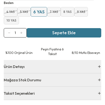
Beden
6 YAS
4 YAS
5 YAS
7 YAS
8 YAS
9 YAS
10 YAS
Sepete Ekle
1
Peşin Fiyatına 6
⁠%100 Orijinal Ürün
8/10 Mutlu Ebeveyn
Taksit
Ürün Detayı
Mağaza Stok Durumu
Taksit Seçenekleri