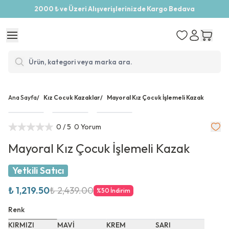
2000 ₺ ve Üzeri Alışverişlerinizde Kargo Bedava
Ana Sayfa
/
Kız Cocuk Kazaklar
/
Mayoral Kız Çocuk İşlemeli Kazak
0
/ 5
0 Yorum
Mayoral Kız Çocuk İşlemeli Kazak
Yetkili Satıcı
₺ 1,219.50
₺ 2,439.00
%
50
İndirim
Renk
KIRMIZI
MAVİ
KREM
SARI