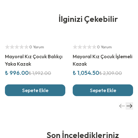
İlginizi Çekebilir
%
50
İndirim
%
50
İndirim
Yetkili Satıcı
Yetkili Satıcı
0 Yorum
0 Yorum
Mayoral Kız Çocuk Balıkçı
Mayoral Kız Çocuk İşlemeli
Yaka Kazak
Kazak
₺ 996.00
₺ 1,054.50
₺ 1,992.00
₺ 2,109.00
Sepete Ekle
Sepete Ekle
Son İnceledikleriniz