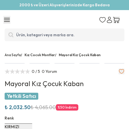
2000 ₺ ve Üzeri Alışverişlerinizde Kargo Bedava
Ana Sayfa
/
Kız Cocuk Montlar
/
Mayoral Kız Çocuk Kaban
0
/ 5
0 Yorum
Mayoral Kız Çocuk Kaban
Yetkili Satıcı
₺ 2,032.50
₺ 4,065.00
%
50
İndirim
Renk
KIRMIZI