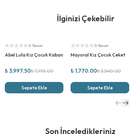
İlginizi Çekebilir
%
50
İndirim
%
50
İndirim
Yetkili Satıcı
Yetkili Satıcı
0 Yorum
0 Yorum
Kombinli Ürün
Abel Lula Kız Çocuk Kaban
Mayoral Kız Çocuk Ceket
₺ 3,997.50
₺ 1,770.00
₺ 7,995.00
₺ 3,540.00
Sepete Ekle
Sepete Ekle
Son İnceledikleriniz