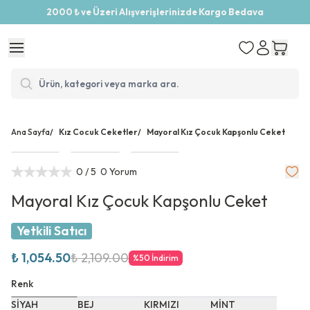
2000 ₺ ve Üzeri Alışverişlerinizde Kargo Bedava
Ana Sayfa
/
Kız Cocuk Ceketler
/
Mayoral Kız Çocuk Kapşonlu Ceket
0
/ 5
0 Yorum
Mayoral Kız Çocuk Kapşonlu Ceket
Yetkili Satıcı
₺ 1,054.50
₺ 2,109.00
%
50
İndirim
Renk
SİYAH
BEJ
KIRMIZI
MİNT