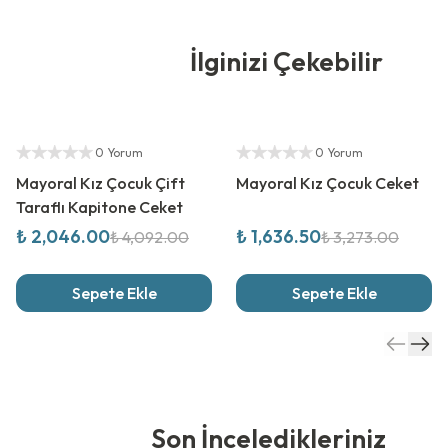
İlginizi Çekebilir
%
50
İndirim
%
50
İndirim
Yetkili Satıcı
Yetkili Satıcı
0 Yorum
0 Yorum
Mayoral Kız Çocuk Çift
Mayoral Kız Çocuk Ceket
Taraflı Kapitone Ceket
₺ 2,046.00
₺ 1,636.50
₺ 4,092.00
₺ 3,273.00
Sepete Ekle
Sepete Ekle
Son İnceledikleriniz