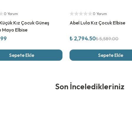
ıcı
%
50
İndirim
Yetkili Satıcı
0 Yorum
0 Yorum
 Küçük Kız Çocuk Güneş
Abel Lula Kız Çocuk Elbise
 Mayo Elbise
.99
₺ 2,794.50
₺ 5,589.00
Sepete Ekle
Sepete Ekle
edikleriniz