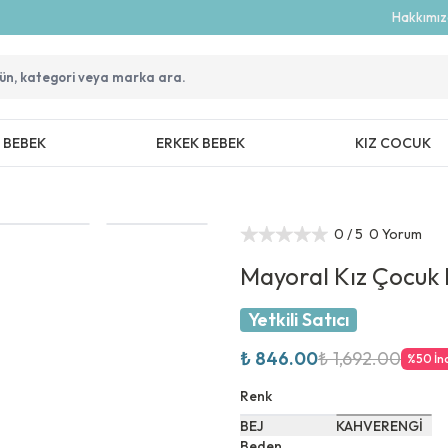
Hakkımı
Z BEBEK
ERKEK BEBEK
KIZ COCUK
0
/ 5
0 Yorum
Mayoral Kız Çocuk
Yetkili Satıcı
₺ 846.00
₺ 1,692.00
%
50
İn
Renk
BEJ
KAHVERENGİ
Beden