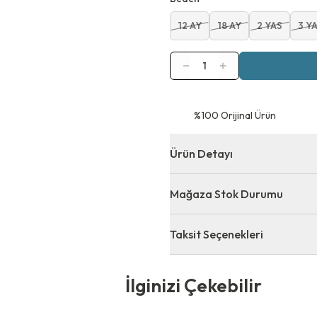
12 AY
18 AY
2 YAS
3 Y
1
⁠%100 Orijinal Ürün
Ürün Detayı
Mağaza Stok Durumu
Taksit Seçenekleri
 Çekebilir