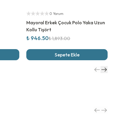
%
50
İndirim
%
50
İn
Yetkili Satıcı
Yetkili S
0 Yorum
Mayoral Erkek Çocuk Polo Yaka Uzun
Mayoral
Kollu Tişört
₺ 946.50
₺ 702
₺ 1,893.00
Sepete Ekle