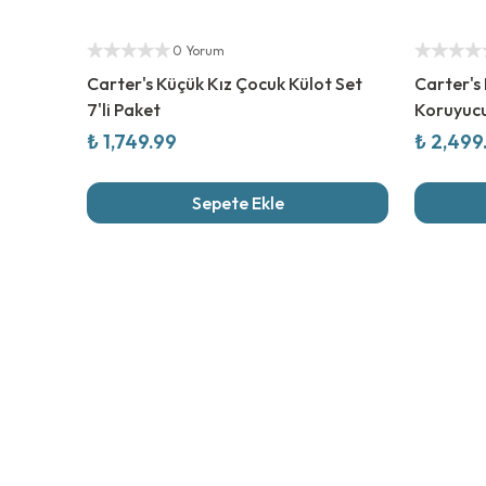
Yetkili Satıcı
Yetkili Sat
0 Yorum
Carter's Küçük Kız Çocuk Külot Set
Carter's
7'li Paket
Koruyucu
₺ 1,749.99
₺ 2,499
Sepete Ekle
Son İncel