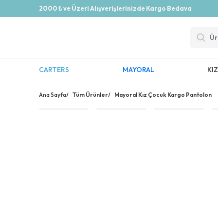
2000 ₺ ve Üzeri Alışverişlerinizde Kargo Bedava
CARTERS
MAYORAL
KI
Ana Sayfa
/
Tüm Ürünler
/
Mayoral Kız Çocuk Kargo Pantolon