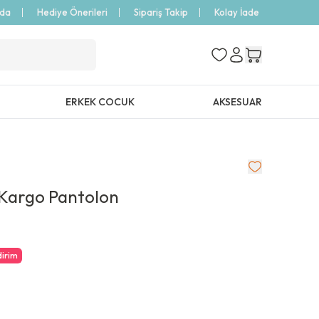
zda
Hediye Önerileri
Sipariş Takip
Kolay İade
ERKEK COCUK
AKSESUAR
 Kargo Pantolon
dirim