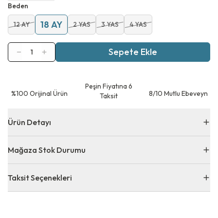
Beden
18 AY
12 AY
2 YAS
3 YAS
4 YAS
Sepete Ekle
1
Peşin Fiyatına 6
⁠%100 Orijinal Ürün
8/10 Mutlu Ebeveyn
Taksit
Ürün Detayı
Mağaza Stok Durumu
Taksit Seçenekleri