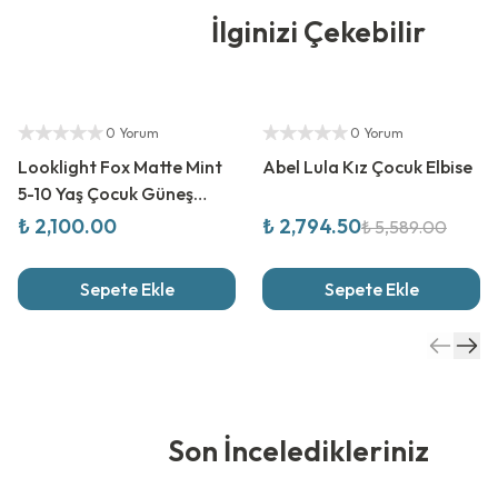
İlginizi Çekebilir
Yetkili Satıcı
%
50
İndirim
Yetkili Satıcı
0 Yorum
0 Yorum
Looklight Fox Matte Mint
Abel Lula Kız Çocuk Elbise
5-10 Yaş Çocuk Güneş
Gözlüğü
₺ 2,100.00
₺ 2,794.50
₺ 5,589.00
Sepete Ekle
Sepete Ekle
Son İnceledikleriniz