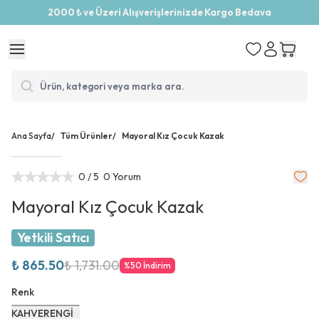
2000 ₺ ve Üzeri Alışverişlerinizde Kargo Bedava
Ana Sayfa
/
Tüm Ürünler
/
Mayoral Kız Çocuk Kazak
0
/ 5
0 Yorum
Mayoral Kız Çocuk Kazak
Yetkili Satıcı
₺ 865.50
₺ 1,731.00
%
50
İndirim
Renk
KAHVERENGİ