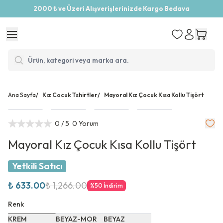
2000 ₺ ve Üzeri Alışverişlerinizde Kargo Bedava
Ana Sayfa
/
Kız Cocuk Tshirtler
/
Mayoral Kız Çocuk Kısa Kollu Tişört
0
/ 5
0 Yorum
Mayoral Kız Çocuk Kısa Kollu Tişört
Yetkili Satıcı
₺ 633.00
₺ 1,266.00
%
50
İndirim
Renk
KREM
BEYAZ-MOR
BEYAZ