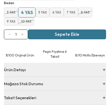
Beden
4 YAS
3 YAS
5 YAS
6 YAS
7 YAS
8 YAS
9 YAS
10 YAS
Sepete Ekle
1
Peşin Fiyatına 6
⁠%100 Orijinal Ürün
8/10 Mutlu Ebeveyn
Taksit
Ürün Detayı
Mağaza Stok Durumu
Taksit Seçenekleri