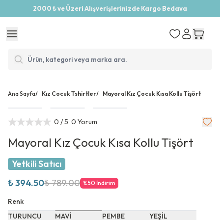
2000 ₺ ve Üzeri Alışverişlerinizde Kargo Bedava
Ana Sayfa
/
Kız Cocuk Tshirtler
/
Mayoral Kız Çocuk Kısa Kollu Tişört
0
/ 5
0 Yorum
Mayoral Kız Çocuk Kısa Kollu Tişört
Yetkili Satıcı
₺ 394.50
₺ 789.00
%
50
İndirim
Renk
TURUNCU
MAVİ
PEMBE
YEŞİL