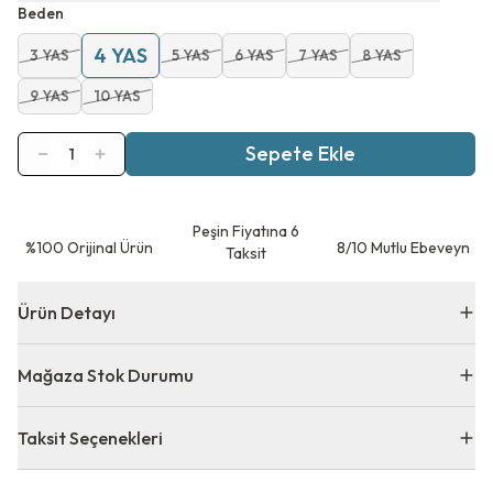
Beden
4 YAS
3 YAS
5 YAS
6 YAS
7 YAS
8 YAS
9 YAS
10 YAS
Sepete Ekle
1
Peşin Fiyatına 6
⁠%100 Orijinal Ürün
8/10 Mutlu Ebeveyn
Taksit
Ürün Detayı
Mağaza Stok Durumu
Taksit Seçenekleri