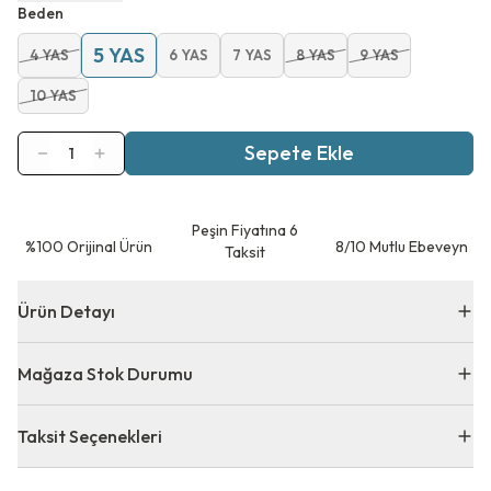
Beden
5 YAS
4 YAS
6 YAS
7 YAS
8 YAS
9 YAS
10 YAS
Sepete Ekle
1
Peşin Fiyatına 6
⁠%100 Orijinal Ürün
8/10 Mutlu Ebeveyn
Taksit
Ürün Detayı
Mağaza Stok Durumu
Taksit Seçenekleri