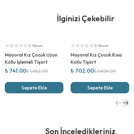
İlginizi Çekebilir
%
50
İndirim
%
50
İndirim
Yetkili Satıcı
Yetkili Satıcı
0 Yorum
0 Yorum
Mayoral Kız Çocuk Uzun
Mayoral Kız Çocuk Kısa
Kollu İşlemeli Tişört
Kollu Tişört
₺ 741.00
₺ 702.00
₺ 1,482.00
₺ 1,404.00
Sepete Ekle
Sepete Ekle
Son İnceledikleriniz