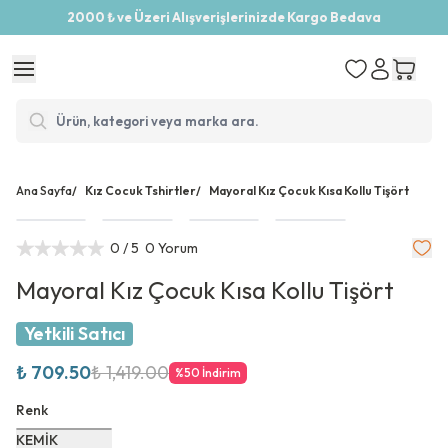
2000 ₺ ve Üzeri Alışverişlerinizde Kargo Bedava
Ana Sayfa
/
Kız Cocuk Tshirtler
/
Mayoral Kız Çocuk Kısa Kollu Tişört
0
/ 5
0 Yorum
Mayoral Kız Çocuk Kısa Kollu Tişört
Yetkili Satıcı
₺ 709.50
₺ 1,419.00
%
50
İndirim
Renk
KEMİK