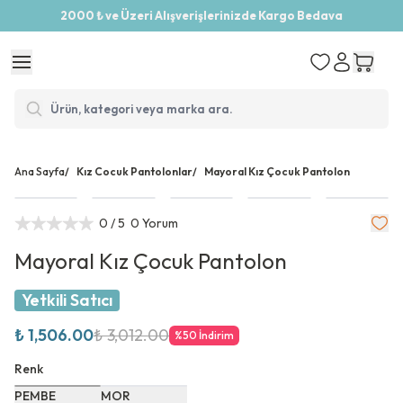
2000 ₺ ve Üzeri Alışverişlerinizde Kargo Bedava
Ana Sayfa
/
Kız Cocuk Pantolonlar
/
Mayoral Kız Çocuk Pantolon
0
/ 5
0 Yorum
Mayoral Kız Çocuk Pantolon
Yetkili Satıcı
₺ 1,506.00
₺ 3,012.00
%
50
İndirim
Renk
PEMBE
MOR