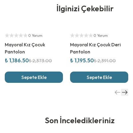
İlginizi Çekebilir
%
50
İndirim
%
50
İndirim
Yetkili Satıcı
Yetkili Satıcı
0 Yorum
0 Yorum
Mayoral Kız Çocuk
Mayoral Kız Çocuk Deri
Pantolon
Pantolon
₺ 1,186.50
₺ 1,195.50
₺ 2,373.00
₺ 2,391.00
Sepete Ekle
Sepete Ekle
Son İnceledikleriniz