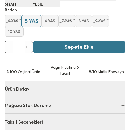
SİYAH
YEŞİL
Beden
5 YAS
4 YAS
6 YAS
7 YAS
8 YAS
9 YAS
10 YAS
Sepete Ekle
1
Peşin Fiyatına 6
⁠%100 Orijinal Ürün
8/10 Mutlu Ebeveyn
Taksit
Ürün Detayı
Mağaza Stok Durumu
Taksit Seçenekleri