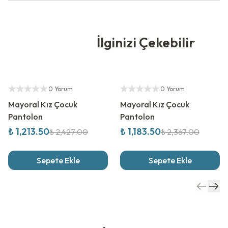
İlginizi Çekebilir
%
50
İndirim
%
50
İndirim
Yetkili Satıcı
Yetkili Satıcı
0 Yorum
0 Yorum
Mayoral Kız Çocuk
Mayoral Kız Çocuk
Pantolon
Pantolon
₺ 1,213.50
₺ 1,183.50
₺ 2,427.00
₺ 2,367.00
Sepete Ekle
Sepete Ekle