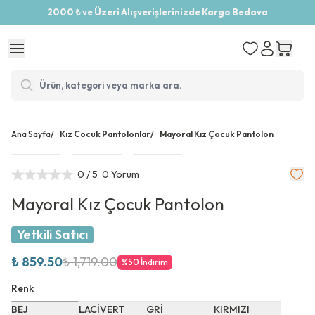
2000 ₺ ve Üzeri Alışverişlerinizde Kargo Bedava
Ana Sayfa
/
Kız Cocuk Pantolonlar
/
Mayoral Kız Çocuk Pantolon
0
/ 5
0 Yorum
Mayoral Kız Çocuk Pantolon
Yetkili Satıcı
₺ 859.50
₺ 1,719.00
%
50
İndirim
Renk
BEJ
LACİVERT
GRİ
KIRMIZI