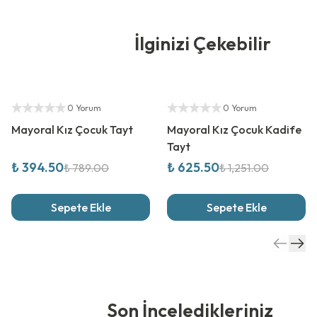
İlginizi Çekebilir
%
50
İndirim
%
50
İndirim
Yetkili Satıcı
Yetkili Satıcı
0 Yorum
0 Yorum
Mayoral Kız Çocuk Tayt
Mayoral Kız Çocuk Kadife
Tayt
₺ 394.50
₺ 625.50
₺ 789.00
₺ 1,251.00
Sepete Ekle
Sepete Ekle
Son İnceledikleriniz