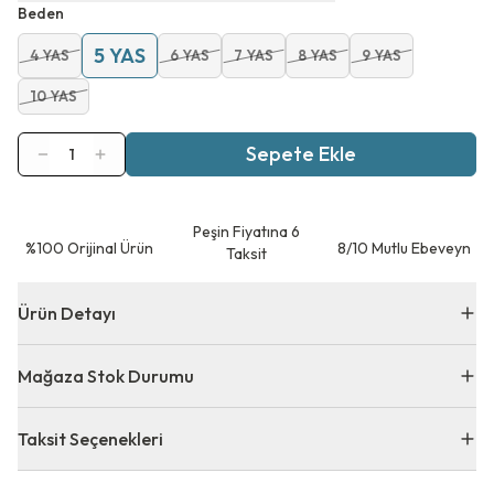
Beden
5 YAS
4 YAS
6 YAS
7 YAS
8 YAS
9 YAS
10 YAS
Sepete Ekle
1
Peşin Fiyatına 6
⁠%100 Orijinal Ürün
8/10 Mutlu Ebeveyn
Taksit
Ürün Detayı
Mağaza Stok Durumu
Taksit Seçenekleri