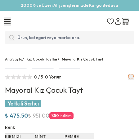
2000 ₺ ve Üzeri Alışverişlerinizde Kargo Bedava
Ana Sayfa
/
Kız Cocuk Taytlar
/
Mayoral Kız Çocuk Tayt
0
/ 5
0 Yorum
Mayoral Kız Çocuk Tayt
Yetkili Satıcı
₺ 475.50
₺ 951.00
%
50
İndirim
Renk
KIRMIZI
MİNT
PEMBE