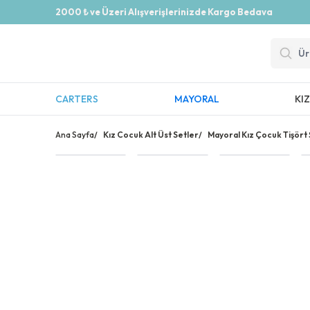
2000 ₺ ve Üzeri Alışverişlerinizde Kargo Bedava
CARTERS
MAYORAL
KI
Ana Sayfa
/
Kız Cocuk Alt Üst Setler
/
Mayoral Kız Çocuk Tişört Ş