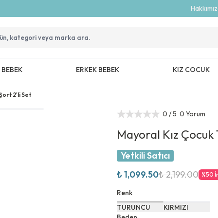
Hakkımı
Z BEBEK
ERKEK BEBEK
KIZ COCUK
ort 2'li Set
0
/ 5
0 Yorum
Mayoral Kız Çocuk T
Yetkili Satıcı
₺ 1,099.50
₺ 2,199.00
%
50
İ
Renk
TURUNCU
KIRMIZI
Beden