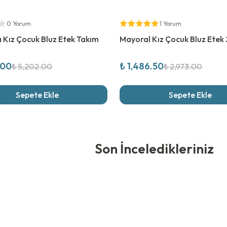
rim
%
50
İndirim
ıcı
Yetkili Satıcı
0 Yorum
1 Yorum
a Kız Çocuk Bluz Etek Takım
Mayoral Kız Çocuk Bluz Etek 2
.00
₺ 1,486.50
₺ 5,202.00
₺ 2,973.00
Sepete Ekle
Sepete Ekle
edikleriniz