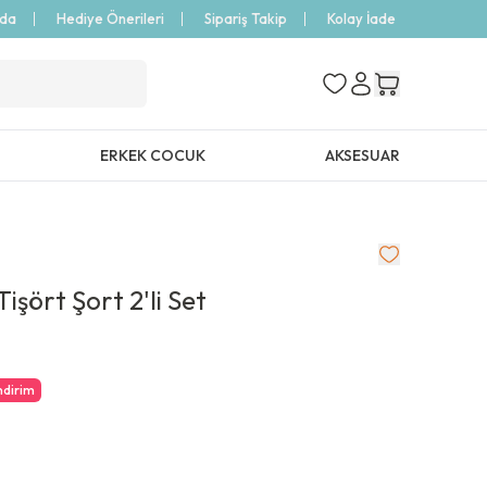
zda
Hediye Önerileri
Sipariş Takip
Kolay İade
ERKEK COCUK
AKSESUAR
işört Şort 2'li Set
ndirim