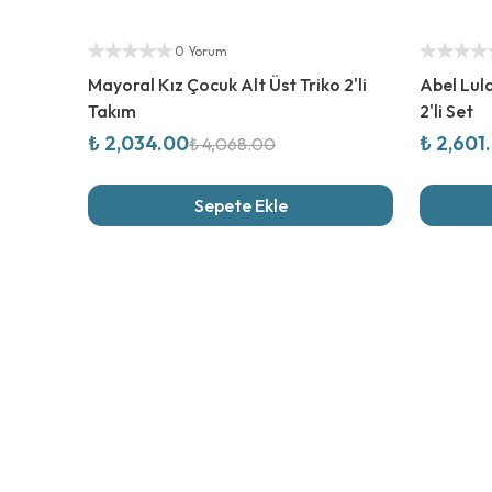
%
50
İndirim
%
50
İndi
Yetkili Satıcı
Yetkili Sat
0 Yorum
Mayoral Kız Çocuk Alt Üst Triko 2'li
Abel Lul
Takım
2'li Set
₺ 2,034.00
₺ 2,601
₺ 4,068.00
Sepete Ekle
Son İncel