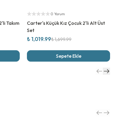
%
40
İndirim
%
50
İn
Yetkili Satıcı
Yetkili S
0 Yorum
'li Takım
Carter's Küçük Kız Çocuk 2'li Alt Üst
Mayoral
Set
Pantolo
₺ 1,019.99
₺ 1,16
₺ 1,699.99
Sepete Ekle