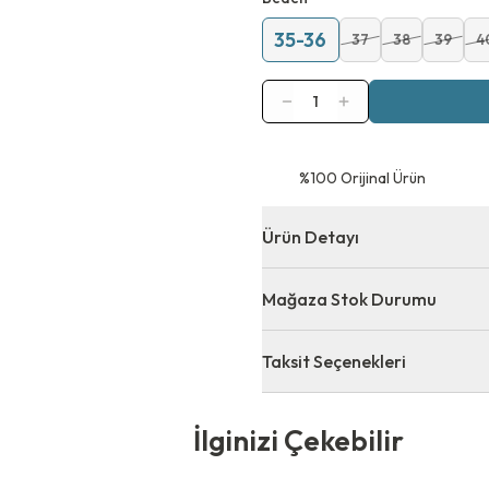
35-36
37
38
39
4
1
⁠%100 Orijinal Ürün
Ürün Detayı
Mağaza Stok Durumu
Taksit Seçenekleri
 Çekebilir