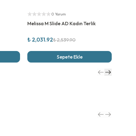
%
20
İndirim
%
25
İnd
Yetkili Satıcı
Yetkili S
0 Yorum
Melissa M Slide AD Kadın Terlik
Igor Ha
₺ 2,031.92
₺ 1,79
₺ 2,539.90
Sepete Ekle