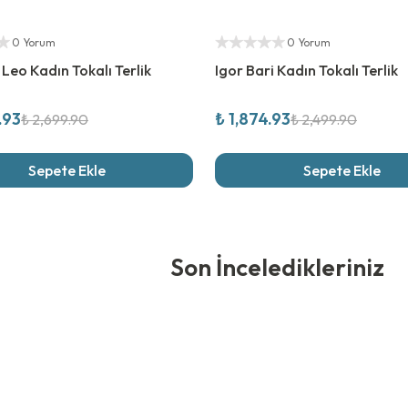
rim
%
25
İndirim
ıcı
Yetkili Satıcı
0 Yorum
0 Yorum
 Leo Kadın Tokalı Terlik
Igor Bari Kadın Tokalı Terlik
.93
₺ 1,874.93
₺ 2,699.90
₺ 2,499.90
Sepete Ekle
Sepete Ekle
edikleriniz