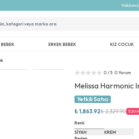
Hakkımı
Z BEBEK
ERKEK BEBEK
KIZ COCUK
ik
0
/ 5
0 Yorum
Melissa Harmonic Ir
Yetkili Satıcı
₺ 1,863.92
₺ 2,329.90
%
20
İ
Renk
SİYAH
KREM
Beden