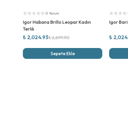
%
25
İndirim
%
25
İndi
Yetkili Satıcı
Yetkili Sat
0 Yorum
Igor Habana Brillo Leopar Kadın
Igor Bari
Terlik
₺ 2,024.93
₺ 2,024
₺ 2,699.90
Sepete Ekle
Son İncel