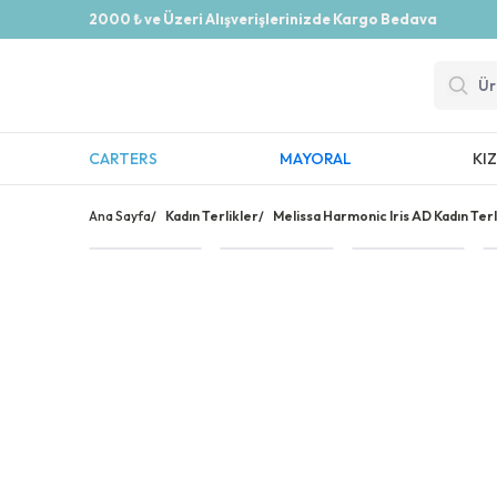
2000 ₺ ve Üzeri Alışverişlerinizde Kargo Bedava
CARTERS
MAYORAL
KI
Ana Sayfa
/
Kadın Terlikler
/
Melissa Harmonic Iris AD Kadın Terl