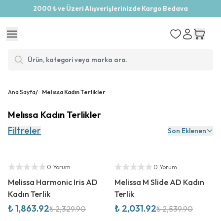
2000 ₺ ve Üzeri Alışverişlerinizde Kargo Bedava
Ana Sayfa
/
Melıssa Kadın Terlikler
Melıssa Kadın Terlikler
Filtreler
Son Eklenen
%
20
İndirim
%
20
İndirim
Yetkili Satıcı
Yetkili Satıcı
0 Yorum
0 Yorum
Melissa Harmonic Iris AD
Melissa M Slide AD Kadın
Kadın Terlik
Terlik
₺ 1,863.92
₺ 2,031.92
₺ 2,329.90
₺ 2,539.90