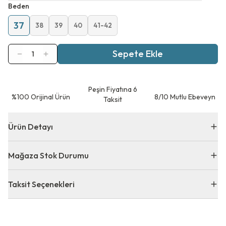
Beden
37
38
39
40
41-42
Sepete Ekle
1
Peşin Fiyatına 6
⁠%100 Orijinal Ürün
8/10 Mutlu Ebeveyn
Taksit
Ürün Detayı
Mağaza Stok Durumu
Taksit Seçenekleri