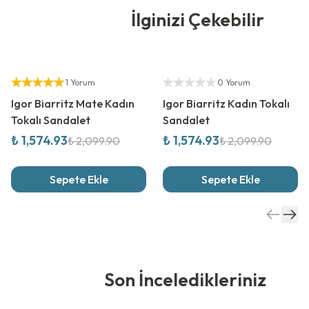
İlginizi Çekebilir
%
25
İndirim
%
25
İndirim
Yetkili Satıcı
Yetkili Satıcı
1 Yorum
0 Yorum
Igor Biarritz Mate Kadın
Igor Biarritz Kadın Tokalı
Tokalı Sandalet
Sandalet
₺ 1,574.93
₺ 1,574.93
₺ 2,099.90
₺ 2,099.90
Sepete Ekle
Sepete Ekle
Son İnceledikleriniz