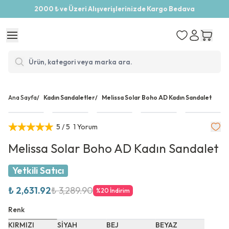
2000 ₺ ve Üzeri Alışverişlerinizde Kargo Bedava
Ana Sayfa
/
Kadın Sandaletler
/
Melissa Solar Boho AD Kadın Sandalet
5
/ 5
1 Yorum
Melissa Solar Boho AD Kadın Sandalet
Yetkili Satıcı
₺ 2,631.92
₺ 3,289.90
%
20
İndirim
Renk
KIRMIZI
SİYAH
BEJ
BEYAZ