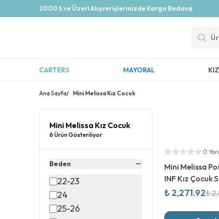
2000 ₺ ve Üzeri Alışverişlerinizde Kargo Bedava
CARTERS
MAYORAL
KI
Ana Sayfa
/
Mini Melissa Kız Cocuk
Mini Melissa Kız Cocuk
6 Ürün Gösteriliyor
%
20
İndirim
Yetkili Satıcı
0 Yo
Beden
Mini Melissa Po
INF Kız Çocuk S
22-23
₺ 2,271.92
₺ 2
24
25-26