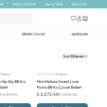
zda
Hediye Önerileri
Sipariş Takip
Kolay İade
ERKEK COCUK
AKSESUAR
Son Eklenen
%
20
İndirim
Yetkili Satıcı
0 Yorum
0 Yorum
a Hip Sky BB Kız
Mini Melissa Sweet Love
alet
Picnic BB Kız Çocuk Babet
₺ 2,272.40
₺ 2,329.90
₺ 2,840.50