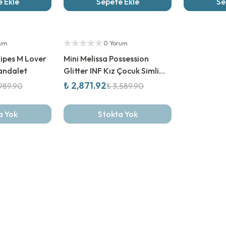
 Ekle
Sepete Ekle
Se
%
20
İndirim
Yetkili Satıcı
rum
0 Yorum
ripes M Lover
Mini Melissa Possession
andalet
Glitter INF Kız Çocuk Simli
Sandalet
₺ 2,871.92
,989.90
₺ 3,589.90
a Yok
Stokta Yok