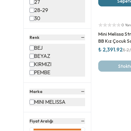
Sepete
27
28-29
%
20
İndirim
30
Yetkili Satıcı
0 Yo
Mini Melissa St
Renk
BB Kız Çocuk S
BEJ
₺ 2,391.92
₺ 2
BEYAZ
KIRMIZI
Stokt
PEMBE
Marka
MINI MELISSA
Fiyat Aralığı