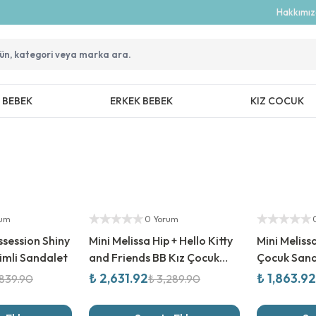
Hakkımı
Z BEBEK
ERKEK BEBEK
KIZ COCUK
%
20
İndirim
%
20
İndirim
Yetkili Satıcı
Yetkili Satıcı
rum
0 Yorum
ssession Shiny
Mini Melissa Hip + Hello Kitty
Mini Meliss
imli Sandalet
and Friends BB Kız Çocuk
Çocuk Sand
Sandalet
₺ 2,631.92
₺ 1,863.92
,839.90
₺ 3,289.90