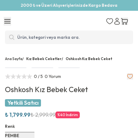
2000 ₺ ve Üzeri Alışverişlerinizde Kargo Bedava
Ana Sayfa
/
Kız Bebek Ceketler
/
Oshkosh Kız Bebek Ceket
0
/ 5
0 Yorum
Oshkosh Kız Bebek Ceket
Yetkili Satıcı
₺ 1,799.99
₺ 2,999.99
%
40
İndirim
Renk
PEMBE