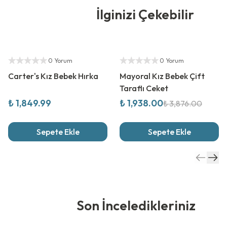
İlginizi Çekebilir
Yetkili Satıcı
%
50
İndirim
Yetkili Satıcı
0 Yorum
0 Yorum
Carter's Kız Bebek Hırka
Mayoral Kız Bebek Çift
Taraflı Ceket
₺ 1,849.99
₺ 1,938.00
₺ 3,876.00
Sepete Ekle
Sepete Ekle
Son İnceledikleriniz