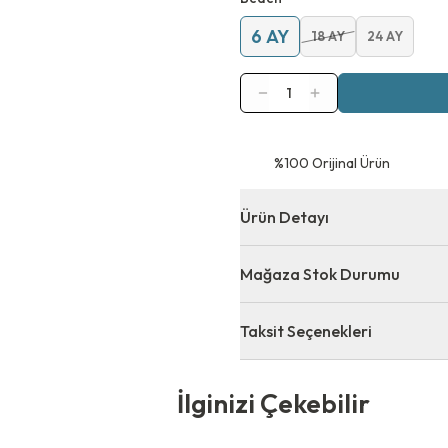
6 AY
18 AY
24 AY
1
⁠%100 Orijinal Ürün
Ürün Detayı
Mağaza Stok Durumu
Taksit Seçenekleri
 Çekebilir