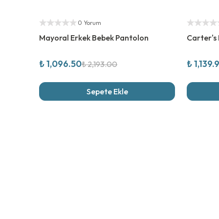
%
50
İndirim
%
40
İndi
Yetkili Satıcı
Yetkili Sat
0 Yorum
Mayoral Erkek Bebek Pantolon
Carter's
₺ 1,096.50
₺ 1,139.
₺ 2,193.00
Sepete Ekle
Son İncel