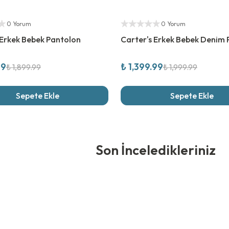
rim
%
30
İndirim
ıcı
Yetkili Satıcı
0 Yorum
0 Yorum
 Erkek Bebek Pantolon
Carter's Erkek Bebek Denim
99
₺ 1,399.99
₺ 1,899.99
₺ 1,999.99
Sepete Ekle
Sepete Ekle
edikleriniz