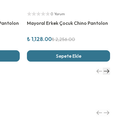
%
50
İndirim
%
50
İn
Yetkili Satıcı
Yetkili S
0 Yorum
 Pantolon
Mayoral Erkek Çocuk Chino Pantolon
Mayora
₺ 1,128.00
₺ 811.
₺ 2,256.00
Sepete Ekle