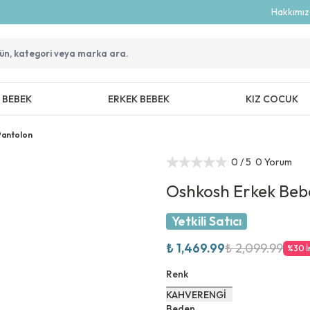
Hakkımı
Z BEBEK
ERKEK BEBEK
KIZ COCUK
Pantolon
0
/ 5
0 Yorum
Oshkosh Erkek Beb
Yetkili Satıcı
₺ 1,469.99
₺ 2,099.99
%
30
İ
Renk
KAHVERENGİ
Beden