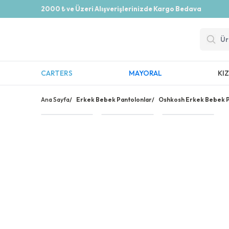
2000 ₺ ve Üzeri Alışverişlerinizde Kargo Bedava
CARTERS
MAYORAL
KI
Ana Sayfa
/
Erkek Bebek Pantolonlar
/
Oshkosh Erkek Bebek 