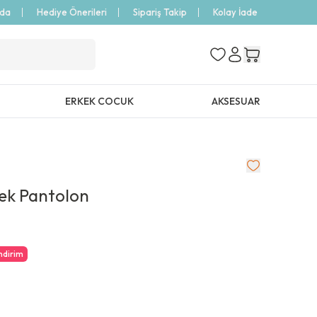
zda
Hediye Önerileri
Sipariş Takip
Kolay İade
ERKEK COCUK
AKSESUAR
ek Pantolon
ndirim