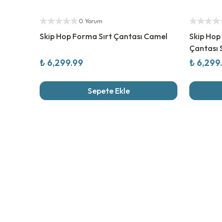
Yetkili Satıcı
Yetkili Sat
0 Yorum
Skip Hop Forma Sırt Çantası Camel
Skip Hop
Çantası 
₺ 6,299.99
₺ 6,299
Sepete Ekle
Son İncel