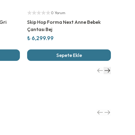
Yetkili S
0 Yorum
Gri
Skip Hop Forma Next Anne Bebek
Skip H
Çantası Bej
Çantası
₺ 6,299.99
₺ 6,29
Sepete Ekle