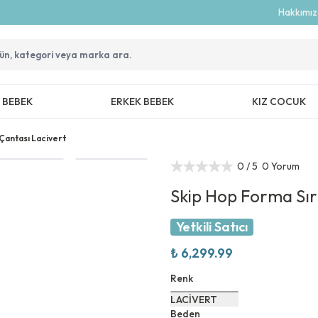
Hakkımı
Z BEBEK
ERKEK BEBEK
KIZ COCUK
Çantası Lacivert
0
/ 5
0 Yorum
Skip Hop Forma Sır
Yetkili Satıcı
₺ 6,299.99
Renk
LACİVERT
Beden