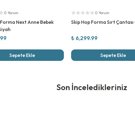
ıcı
Yetkili Satıcı
0 Yorum
0 Yorum
 Forma Next Anne Bebek
Skip Hop Forma Sırt Çantası 
Siyah
.99
₺ 6,299.99
Sepete Ekle
Sepete Ekle
edikleriniz