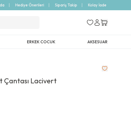
zda
Hediye Önerileri
Sipariş Takip
Kolay İade
ERKEK COCUK
AKSESUAR
t Çantası Lacivert