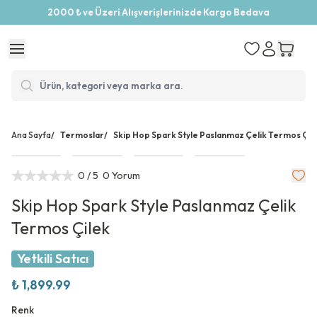
2000 ₺ ve Üzeri Alışverişlerinizde Kargo Bedava
Ana Sayfa
/
Termoslar
/
Skip Hop Spark Style Paslanmaz Çelik Termos Çil
0
/ 5
0 Yorum
Skip Hop Spark Style Paslanmaz Çelik
Termos Çilek
Yetkili Satıcı
₺ 1,899.99
Renk