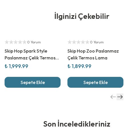
İlginizi Çekebilir
Yetkili Satıcı
Yetkili Satıcı
0 Yorum
0 Yorum
Skip Hop Spark Style
Skip Hop Zoo Paslanmaz
Paslanmaz Çelik Termos
Çelik Termos Lama
Robot
₺ 1,999.99
₺ 1,899.99
Sepete Ekle
Sepete Ekle
Son İnceledikleriniz