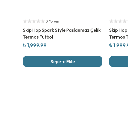
Yetkili Satıcı
Yetkili Sat
0 Yorum
Skip Hop Spark Style Paslanmaz Çelik
Skip Hop
Termos Futbol
Termos T
₺ 1,999.99
₺ 1,999
Sepete Ekle
Son İncel