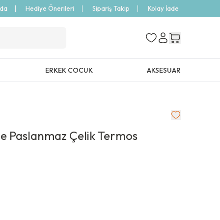
zda
Hediye Önerileri
Sipariş Takip
Kolay İade
ERKEK COCUK
AKSESUAR
le Paslanmaz Çelik Termos