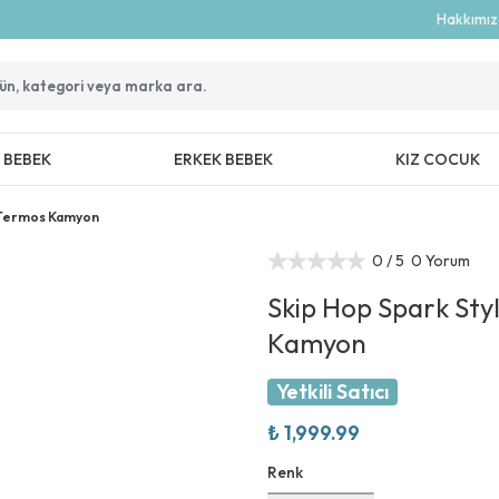
Hakkımı
Z BEBEK
ERKEK BEBEK
KIZ COCUK
k Termos Kamyon
0
/ 5
0 Yorum
Skip Hop Spark Sty
Kamyon
Yetkili Satıcı
₺ 1,999.99
Renk