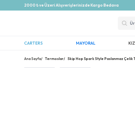
2000 ₺ ve Üzeri Alışverişlerinizde Kargo Bedava
CARTERS
MAYORAL
KI
Ana Sayfa
/
Termoslar
/
Skip Hop Spark Style Paslanmaz Çeli