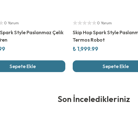
ıcı
Yetkili Satıcı
0 Yorum
0 Yorum
 Spark Style Paslanmaz Çelik
Skip Hop Spark Style Paslanm
ren
Termos Robot
.99
₺ 1,999.99
Sepete Ekle
Sepete Ekle
edikleriniz