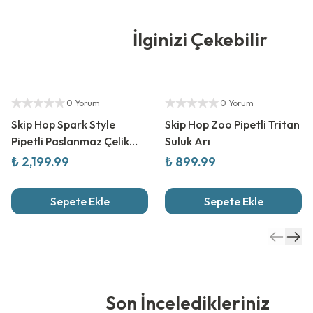
İlginizi Çekebilir
Yetkili Satıcı
Yetkili Satıcı
0 Yorum
0 Yorum
Skip Hop Spark Style
Skip Hop Zoo Pipetli Tritan
Pipetli Paslanmaz Çelik
Suluk Arı
Suluk Futbol
₺ 2,199.99
₺ 899.99
Sepete Ekle
Sepete Ekle
Son İnceledikleriniz