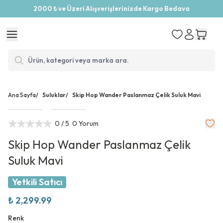
2000 ₺ ve Üzeri Alışverişlerinizde Kargo Bedava
Ana Sayfa
/
Suluklar
/
Skip Hop Wander Paslanmaz Çelik Suluk Mavi
0
/ 5
0 Yorum
Skip Hop Wander Paslanmaz Çelik
Suluk Mavi
Yetkili Satıcı
₺ 2,299.99
Renk