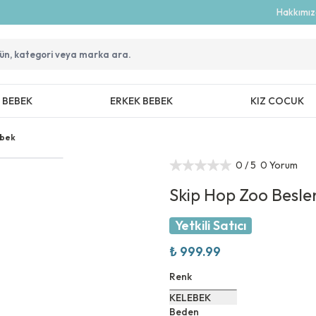
Hakkımı
Z BEBEK
ERKEK BEBEK
KIZ COCUK
ebek
0
/ 5
0 Yorum
Skip Hop Zoo Besle
Yetkili Satıcı
₺ 999.99
Renk
KELEBEK
Beden