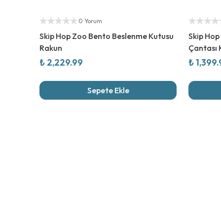
Yetkili Satıcı
Yetkili Sat
0 Yorum
Skip Hop Zoo Bento Beslenme Kutusu
Skip Hop
Rakun
Çantası 
₺ 2,229.99
₺ 1,399
Sepete Ekle
Son İncel