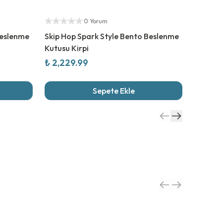
Yetkili Satıcı
Yetkili S
0 Yorum
Beslenme
Skip Hop Spark Style Bento Beslenme
Skip Ho
Kutusu Kirpi
Kutusu
₺ 2,229.99
₺ 2,22
Sepete Ekle