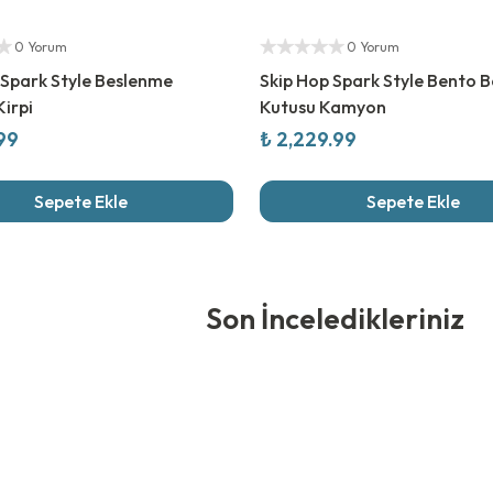
ıcı
Yetkili Satıcı
0 Yorum
0 Yorum
 Spark Style Beslenme
Skip Hop Spark Style Bento 
Kirpi
Kutusu Kamyon
.99
₺ 2,229.99
Sepete Ekle
Sepete Ekle
edikleriniz