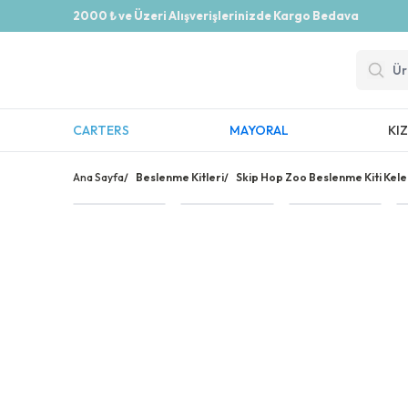
2000 ₺ ve Üzeri Alışverişlerinizde Kargo Bedava
CARTERS
MAYORAL
KI
Ana Sayfa
/
Beslenme Kitleri
/
Skip Hop Zoo Beslenme Kiti Kel