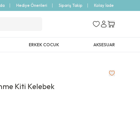
zda
Hediye Önerileri
Sipariş Takip
Kolay İade
ERKEK COCUK
AKSESUAR
nme Kiti Kelebek