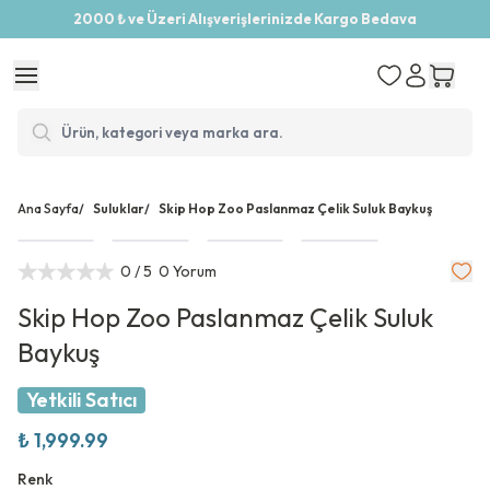
2000 ₺ ve Üzeri Alışverişlerinizde Kargo Bedava
Ana Sayfa
/
Suluklar
/
Skip Hop Zoo Paslanmaz Çelik Suluk Baykuş
0
/ 5
0 Yorum
Skip Hop Zoo Paslanmaz Çelik Suluk
Baykuş
Yetkili Satıcı
₺ 1,999.99
Renk