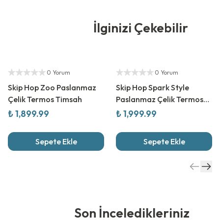
İlginizi Çekebilir
Yetkili Satıcı
Yetkili Satıcı
0 Yorum
0 Yorum
Skip Hop Zoo Paslanmaz
Skip Hop Spark Style
Çelik Termos Timsah
Paslanmaz Çelik Termos
Robot
₺ 1,899.99
₺ 1,999.99
Sepete Ekle
Sepete Ekle
Son İnceledikleriniz