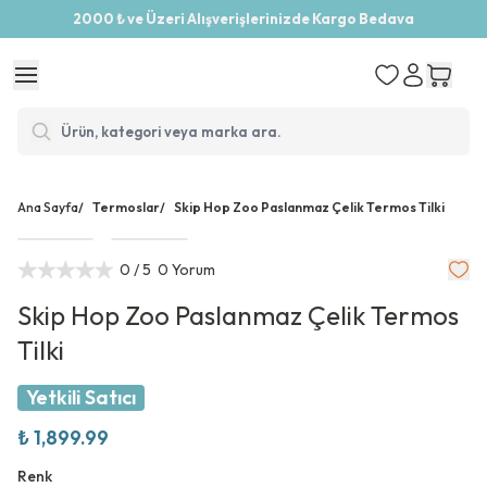
2000 ₺ ve Üzeri Alışverişlerinizde Kargo Bedava
Ana Sayfa
/
Termoslar
/
Skip Hop Zoo Paslanmaz Çelik Termos Tilki
0
/ 5
0 Yorum
Skip Hop Zoo Paslanmaz Çelik Termos
Tilki
Yetkili Satıcı
₺ 1,899.99
Renk