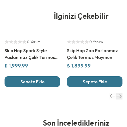
İlginizi Çekebilir
Yetkili Satıcı
Yetkili Satıcı
0 Yorum
0 Yorum
Skip Hop Spark Style
Skip Hop Zoo Paslanmaz
Paslanmaz Çelik Termos
Çelik Termos Maymun
Kamyon
₺ 1,999.99
₺ 1,899.99
Sepete Ekle
Sepete Ekle
Son İnceledikleriniz