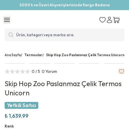
2000 ₺ ve Üzeri Alışverişlerinizde Kargo Bedava
Ana Sayfa
/
Termoslar
/
Skip Hop Zoo Paslanmaz Çelik Termos Unicorn
0
/ 5
0 Yorum
Skip Hop Zoo Paslanmaz Çelik Termos
Unicorn
Yetkili Satıcı
₺ 1,639.99
Renk