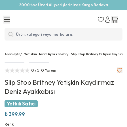
2000 ₺ ve Üzeri Alışverişlerinizde Kargo Bedava
Ana Sayfa
/
Yetiskin Deniz Ayakkabılar
/
Slip Stop Britney Yetişkin Kaydırm
0
/ 5
0 Yorum
Slip Stop Britney Yetişkin Kaydırmaz
Deniz Ayakkabısı
Yetkili Satıcı
₺ 399.99
Renk