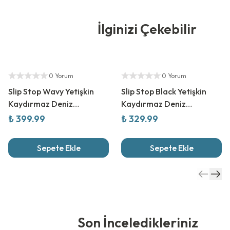
İlginizi Çekebilir
Yetkili Satıcı
Yetkili Satıcı
0 Yorum
0 Yorum
Slip Stop Wavy Yetişkin
Slip Stop Black Yetişkin
Kaydırmaz Deniz
Kaydırmaz Deniz
Ayakkabısı
Ayakkabısı
₺ 399.99
₺ 329.99
Sepete Ekle
Sepete Ekle
Son İnceledikleriniz