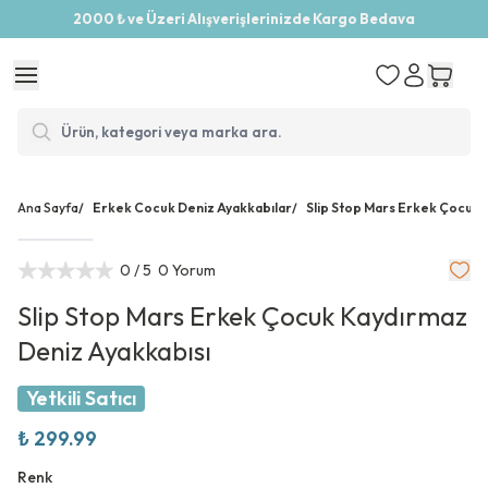
2000 ₺ ve Üzeri Alışverişlerinizde Kargo Bedava
Ana Sayfa
/
Erkek Cocuk Deniz Ayakkabılar
/
Slip Stop Mars Erkek Çocuk 
0
/ 5
0 Yorum
Slip Stop Mars Erkek Çocuk Kaydırmaz
Deniz Ayakkabısı
Yetkili Satıcı
₺ 299.99
Renk