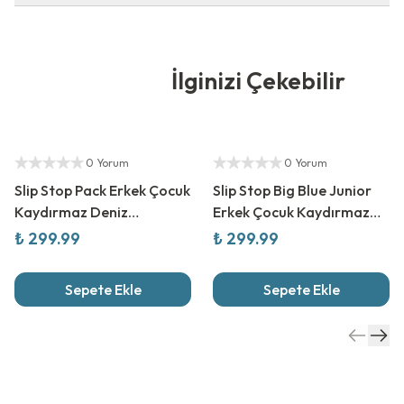
İlginizi Çekebilir
Yetkili Satıcı
Yetkili Satıcı
0 Yorum
0 Yorum
Slip Stop Pack Erkek Çocuk
Slip Stop Big Blue Junior
Kaydırmaz Deniz
Erkek Çocuk Kaydırmaz
Ayakkabısı
Deniz Ayakkabısı
₺ 299.99
₺ 299.99
Sepete Ekle
Sepete Ekle