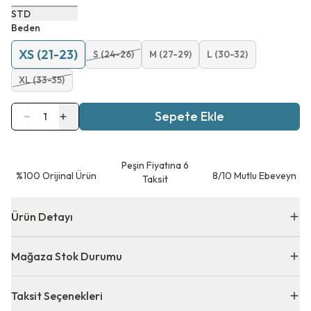
STD
Beden
XS (21-23)
S (24-26)
M (27-29)
L (30-32)
XL (33-35)
Sepete Ekle
1
Peşin Fiyatına 6
⁠%100 Orijinal Ürün
8/10 Mutlu Ebeveyn
Taksit
Ürün Detayı
Mağaza Stok Durumu
Taksit Seçenekleri