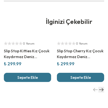
İlginizi Çekebilir
Yetkili Satıcı
Yetkili Satıcı
0 Yorum
0 Yorum
Slip Stop Kitties Kız Çocuk
Slip Stop Cherry Kız Çocuk
Kaydırmaz Deniz
Kaydırmaz Deniz
Ayakkabısı
Ayakkabısı
₺ 299.99
₺ 299.99
Sepete Ekle
Sepete Ekle