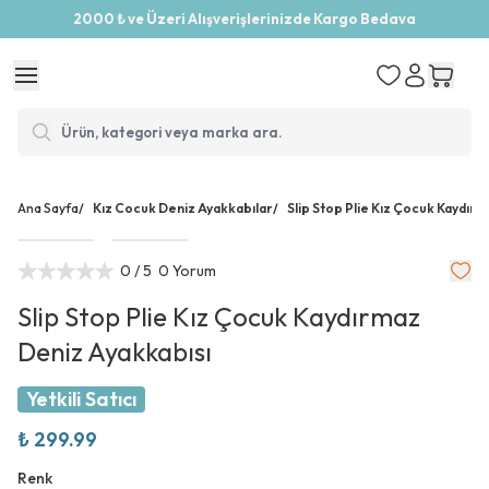
2000 ₺ ve Üzeri Alışverişlerinizde Kargo Bedava
Ana Sayfa
/
Kız Cocuk Deniz Ayakkabılar
/
Slip Stop Plie Kız Çocuk Kaydır
0
/ 5
0 Yorum
Slip Stop Plie Kız Çocuk Kaydırmaz
Deniz Ayakkabısı
Yetkili Satıcı
₺ 299.99
Renk