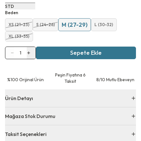
STD
Beden
M (27-29)
XS (21-23)
S (24-26)
L (30-32)
XL (33-35)
Sepete Ekle
1
Peşin Fiyatına 6
⁠%100 Orijinal Ürün
8/10 Mutlu Ebeveyn
Taksit
Ürün Detayı
Mağaza Stok Durumu
Taksit Seçenekleri