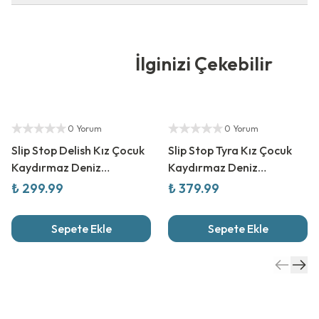
İlginizi Çekebilir
Yetkili Satıcı
Yetkili Satıcı
0 Yorum
0 Yorum
Slip Stop Delish Kız Çocuk
Slip Stop Tyra Kız Çocuk
Kaydırmaz Deniz
Kaydırmaz Deniz
Ayakkabısı
Ayakkabısı
₺ 299.99
₺ 379.99
Sepete Ekle
Sepete Ekle