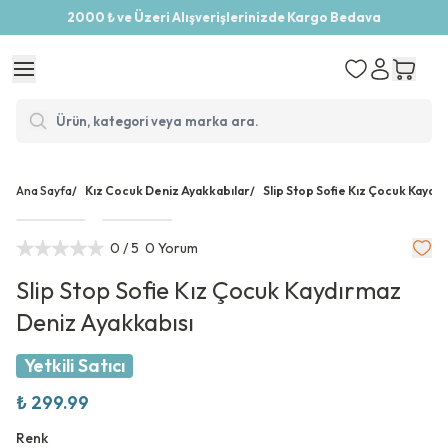
2000 ₺ ve Üzeri Alışverişlerinizde Kargo Bedava
Ana Sayfa
/
Kız Cocuk Deniz Ayakkabılar
/
Slip Stop Sofie Kız Çocuk Kaydı
0
/ 5
0 Yorum
Slip Stop Sofie Kız Çocuk Kaydırmaz
Deniz Ayakkabısı
Yetkili Satıcı
₺ 299.99
Renk