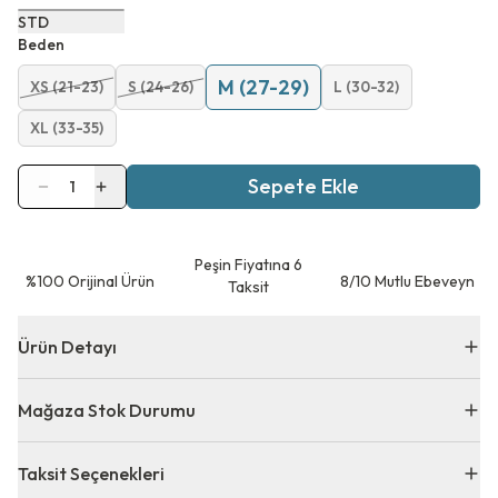
STD
Beden
M (27-29)
XS (21-23)
S (24-26)
L (30-32)
XL (33-35)
Sepete Ekle
1
Peşin Fiyatına 6
⁠%100 Orijinal Ürün
8/10 Mutlu Ebeveyn
Taksit
Ürün Detayı
Mağaza Stok Durumu
Taksit Seçenekleri