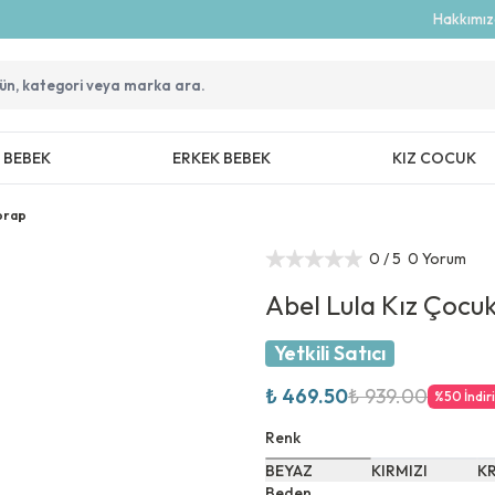
Hakkımı
Z BEBEK
ERKEK BEBEK
KIZ COCUK
Çorap
0
/ 5
0 Yorum
Abel Lula Kız Çocu
Yetkili Satıcı
₺ 469.50
₺ 939.00
%
50
İndir
Renk
BEYAZ
KIRMIZI
K
Beden