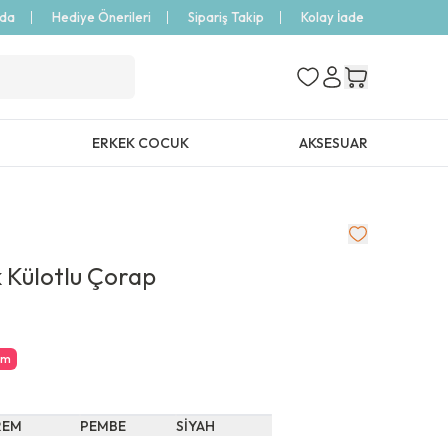
zda
Hediye Önerileri
Sipariş Takip
Kolay İade
ERKEK COCUK
AKSESUAR
k Külotlu Çorap
im
REM
PEMBE
SİYAH