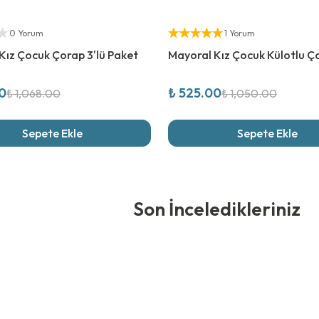
rim
%
50
İndirim
ıcı
Yetkili Satıcı
0 Yorum
1 Yorum
Kız Çocuk Çorap 3'lü Paket
Mayoral Kız Çocuk Külotlu Ç
0
₺ 525.00
₺ 1,068.00
₺ 1,050.00
Sepete Ekle
Sepete Ekle
edikleriniz