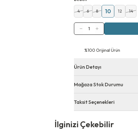
10
4
6
8
12
14
1
⁠%100 Orijinal Ürün
Ürün Detayı
Mağaza Stok Durumu
Taksit Seçenekleri
 Çekebilir