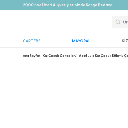
2000 ₺ ve Üzeri Alışverişlerinizde Kargo Bedava
CARTERS
MAYORAL
KI
Ana Sayfa
/
Kız Cocuk Coraplar
/
Abel Lula Kız Çocuk Külotlu 