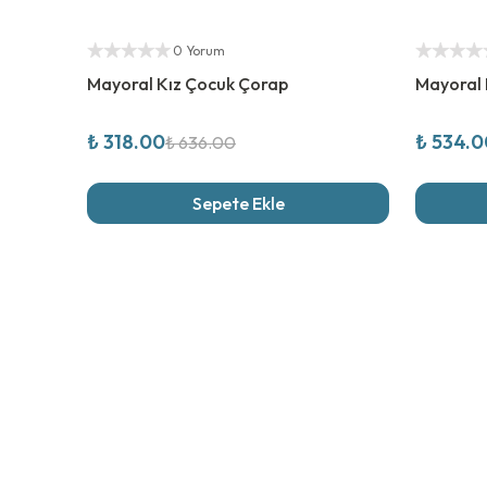
%
50
İndirim
%
50
İndi
Yetkili Satıcı
Yetkili Sat
0 Yorum
Mayoral Kız Çocuk Çorap
Mayoral 
₺ 318.00
₺ 534.0
₺ 636.00
Sepete Ekle
Son İncel