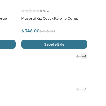
%
50
İndirim
%
50
İn
Yetkili Satıcı
Yetkili S
0 Yorum
orap
Mayoral Kız Çocuk Külotlu Çorap
Mayoral
₺ 348.00
₺ 348
₺ 696.00
Sepete Ekle