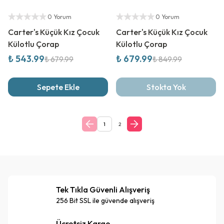
%
20
İndirim
%
20
İndirim
Yetkili Satıcı
Yetkili Satıcı
0 Yorum
0 Yorum
Carter's Küçük Kız Çocuk
Carter's Küçük Kız Çocuk
Külotlu Çorap
Külotlu Çorap
₺ 543.99
₺ 679.99
₺ 679.99
₺ 849.99
Sepete Ekle
Stokta Yok
1
2
Tek Tıkla Güvenli Alışveriş
256 Bit SSL ile güvende alışveriş
Ücretsiz Kargo