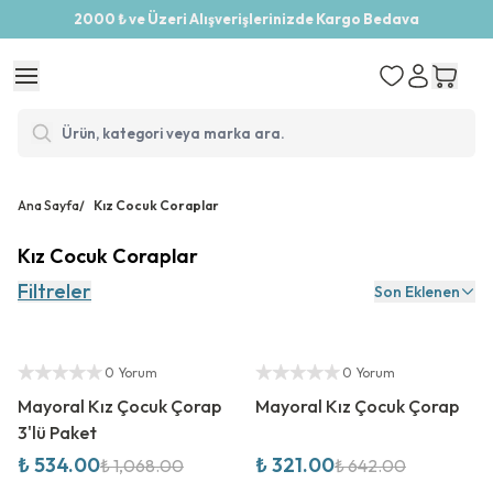
2000 ₺ ve Üzeri Alışverişlerinizde Kargo Bedava
Ana Sayfa
/
Kız Cocuk Coraplar
Kız Cocuk Coraplar
Filtreler
Son Eklenen
%
50
İndirim
%
50
İndirim
Yetkili Satıcı
Yetkili Satıcı
0 Yorum
0 Yorum
Mayoral Kız Çocuk Çorap
Mayoral Kız Çocuk Çorap
3'lü Paket
₺ 534.00
₺ 321.00
₺ 1,068.00
₺ 642.00