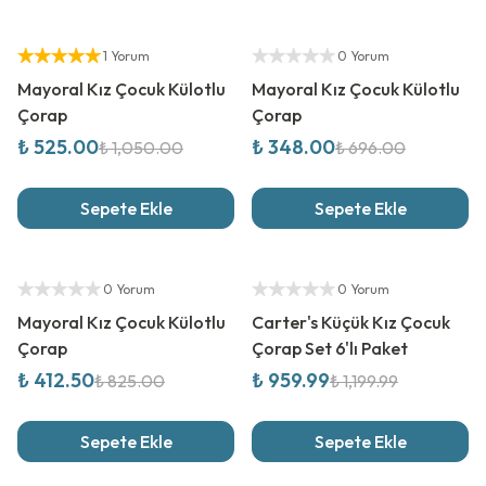
%
50
İndirim
%
50
İndirim
Yetkili Satıcı
Yetkili Satıcı
1 Yorum
0 Yorum
Mayoral Kız Çocuk Külotlu
Mayoral Kız Çocuk Külotlu
Çorap
Çorap
₺ 525.00
₺ 348.00
₺ 1,050.00
₺ 696.00
Sepete Ekle
Sepete Ekle
%
50
İndirim
%
20
İndirim
Yetkili Satıcı
Yetkili Satıcı
0 Yorum
0 Yorum
Mayoral Kız Çocuk Külotlu
Carter's Küçük Kız Çocuk
Çorap
Çorap Set 6'lı Paket
₺ 412.50
₺ 959.99
₺ 825.00
₺ 1,199.99
Sepete Ekle
Sepete Ekle