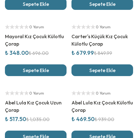
Sepete Ekle
Sepete Ekle
%
50
İndirim
%
20
İndirim
Yetkili Satıcı
Yetkili Satıcı
0 Yorum
0 Yorum
Mayoral Kız Çocuk Külotlu
Carter's Küçük Kız Çocuk
Çorap
Külotlu Çorap
₺ 348.00
₺ 679.99
₺ 696.00
₺ 849.99
Sepete Ekle
Sepete Ekle
%
50
İndirim
%
50
İndirim
Yetkili Satıcı
Yetkili Satıcı
0 Yorum
0 Yorum
Abel Lula Kız Çocuk Uzun
Abel Lula Kız Çocuk Külotlu
Çorap
Çorap
₺ 517.50
₺ 469.50
₺ 1,035.00
₺ 939.00
Sepete Ekle
Sepete Ekle