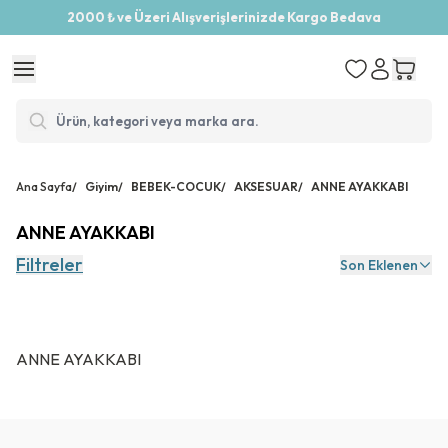
2000 ₺ ve Üzeri Alışverişlerinizde Kargo Bedava
Ana Sayfa
/
Giyim
/
BEBEK-COCUK
/
AKSESUAR
/
ANNE AYAKKABI
ANNE AYAKKABI
Filtreler
Son Eklenen
ANNE AYAKKABI