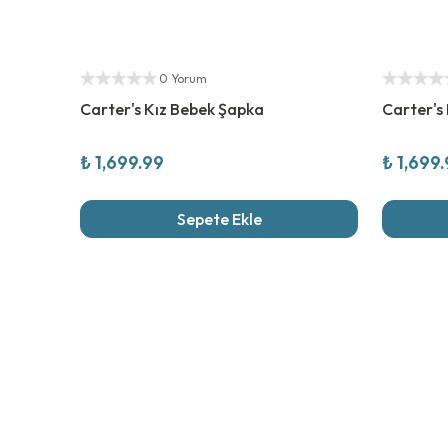
Yetkili Satıcı
Yetkili Sat
0 Yorum
Carter's Kız Bebek Şapka
Carter's
₺ 1,699.99
₺ 1,699
Sepete Ekle
Son İncel