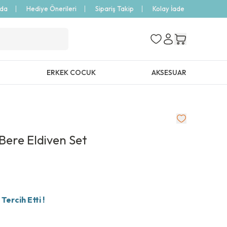
zda
Hediye Önerileri
Sipariş Takip
Kolay İade
ERKEK COCUK
AKSESUAR
Bere Eldiven Set
ercih Etti !