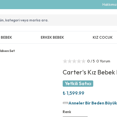
Hakkımı
Z BEBEK
ERKEK BEBEK
KIZ COCUK
ldiven Set
0
/ 5
0 Yorum
Carter's Kız Bebek 
Yetkili Satıcı
₺ 1,599.99
Anneler Bir Beden Büyük T
Renk