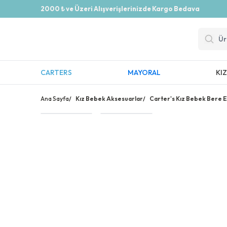
2000 ₺ ve Üzeri Alışverişlerinizde Kargo Bedava
CARTERS
MAYORAL
KI
Ana Sayfa
/
Kız Bebek Aksesuarlar
/
Carter's Kız Bebek Bere E