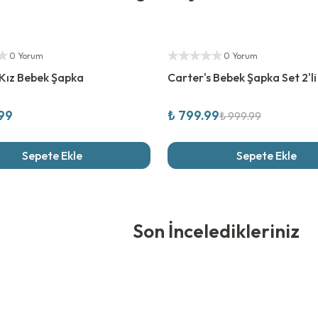
ıcı
%
20
İndirim
Yetkili Satıcı
0 Yorum
0 Yorum
 Kız Bebek Şapka
Carter's Bebek Şapka Set 2'l
.99
₺ 799.99
₺ 999.99
Sepete Ekle
Sepete Ekle
edikleriniz