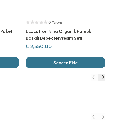
%
50
İn
Yetkili S
0 Yorum
i Paket
Ecocotton Nina Organik Pamuk
Mayoral
Baskılı Bebek Nevresim Seti
₺ 2,550.00
₺ 505.
Sepete Ekle