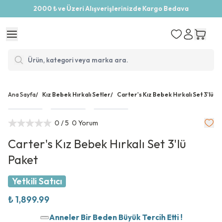
2000 ₺ ve Üzeri Alışverişlerinizde Kargo Bedava
Ana Sayfa
/
Kız Bebek Hırkalı Setler
/
Carter's Kız Bebek Hırkalı Set 3'lü P
0
/ 5
0 Yorum
Carter's Kız Bebek Hırkalı Set 3'lü
Paket
Yetkili Satıcı
₺ 1,899.99
Anneler Bir Beden Büyük Tercih Etti !