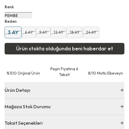
Renk
PEMBE
Beden
3 AY
6 AY
9 AY
12 AY
18 AY
24 AY
Ürün stokta olduğunda beni haberdar et
Peşin Fiyatına 6
⁠%100 Orijinal Ürün
8/10 Mutlu Ebeveyn
Taksit
Ürün Detayı
Mağaza Stok Durumu
Taksit Seçenekleri