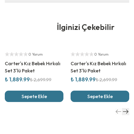
İlginizi Çekebilir
%
30
İndirim
%
30
İndirim
Yetkili Satıcı
Yetkili Satıcı
0 Yorum
0 Yorum
Carter's Kız Bebek Hırkalı
Carter's Kız Bebek Hırkalı
Set 3'lü Paket
Set 3'lü Paket
₺ 1,889.99
₺ 1,889.99
₺ 2,699.99
₺ 2,699.99
Sepete Ekle
Sepete Ekle