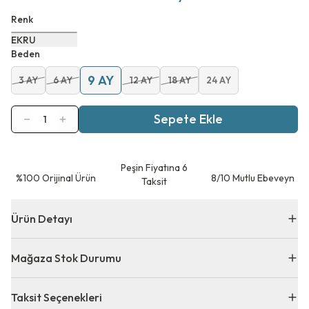
Renk
EKRU
Beden
9 AY
3 AY
6 AY
12 AY
18 AY
24 AY
Sepete Ekle
1
Peşin Fiyatına 6
⁠%100 Orijinal Ürün
8/10 Mutlu Ebeveyn
Taksit
Ürün Detayı
Mağaza Stok Durumu
Taksit Seçenekleri