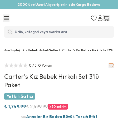
2000 ₺ ve Üzeri Alışverişlerinizde Kargo Bedava
Ana Sayfa
/
Kız Bebek Hırkalı Setler
/
Carter's Kız Bebek Hırkalı Set 3'lü P
0
/ 5
0 Yorum
Carter's Kız Bebek Hırkalı Set 3'lü
Paket
Yetkili Satıcı
₺ 1,749.99
₺ 2,499.99
%
30
İndirim
Anneler Bir Beden Büyük Tercih Etti !