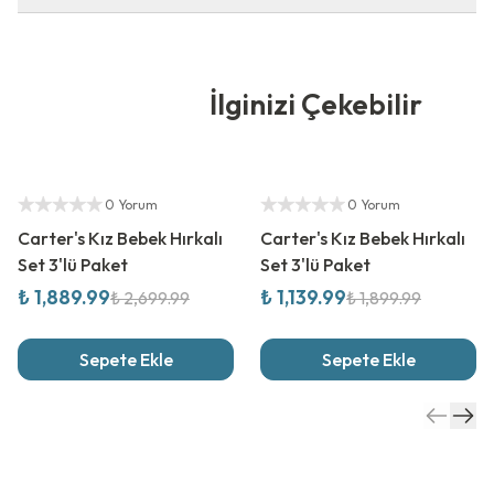
İlginizi Çekebilir
%
30
İndirim
%
40
İndirim
Yetkili Satıcı
Yetkili Satıcı
0 Yorum
0 Yorum
Carter's Kız Bebek Hırkalı
Carter's Kız Bebek Hırkalı
Set 3'lü Paket
Set 3'lü Paket
₺ 1,889.99
₺ 1,139.99
₺ 2,699.99
₺ 1,899.99
Sepete Ekle
Sepete Ekle