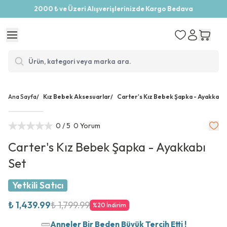
2000 ₺ ve Üzeri Alışverişlerinizde Kargo Bedava
Ana Sayfa
/
Kız Bebek Aksesuarlar
/
Carter's Kız Bebek Şapka - Ayakkabı 
0
/ 5
0 Yorum
Carter's Kız Bebek Şapka - Ayakkabı
Set
Yetkili Satıcı
₺ 1,439.99
₺ 1,799.99
%
20
İndirim
Anneler Bir Beden Büyük Tercih Etti !