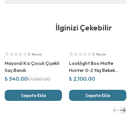
İlginizi Çekebilir
%
50
İndirim
Yetkili Satıcı
Yetkili Satıcı
0 Yorum
0 Yorum
Mayoral Kız Çocuk Çiçekli
Looklight Boo Matte
Saç Bandı
Hunter 0-2 Yaş Bebek
Güneş Gözlüğü
₺ 540.00
₺ 2,100.00
₺ 1,080.00
Sepete Ekle
Sepete Ekle