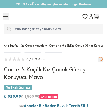
2000 ₺ ve Üzeri Alışverişlerinizde Kargo Bedava
Ana Sayfa
/
Kız Cocuk Mayolar
/
Carter's Küçük Kız Çocuk Güneş Koruyuc
0
/ 5
0 Yorum
Carter's Küçük Kız Çocuk Güneş
Koruyucu Mayo
Yetkili Satıcı
₺ 959.99
₺ 1,599.99
%
40
İndirim
Anneler Bir Beden Büyük Tercih Etti !