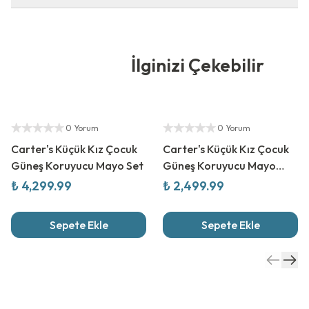
İlginizi Çekebilir
Yetkili Satıcı
Yetkili Satıcı
0 Yorum
0 Yorum
Carter's Küçük Kız Çocuk
Carter's Küçük Kız Çocuk
Güneş Koruyucu Mayo Set
Güneş Koruyucu Mayo
Elbise
₺ 4,299.99
₺ 2,499.99
Sepete Ekle
Sepete Ekle