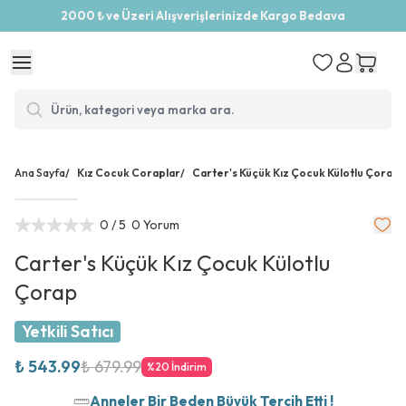
2000 ₺ ve Üzeri Alışverişlerinizde Kargo Bedava
Ana Sayfa
/
Kız Cocuk Coraplar
/
Carter's Küçük Kız Çocuk Külotlu Çorap
0
/ 5
0 Yorum
Carter's Küçük Kız Çocuk Külotlu
Çorap
Yetkili Satıcı
₺ 543.99
₺ 679.99
%
20
İndirim
Anneler Bir Beden Büyük Tercih Etti !