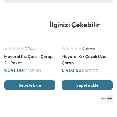
İlginizi Çekebilir
%
50
İndirim
%
50
İndirim
Yetkili Satıcı
Yetkili Satıcı
0 Yorum
0 Yorum
Mayoral Kız Çocuk Çorap
Mayoral Kız Çocuk Uzun
2'li Paket
Çorap
₺ 591.00
₺ 403.50
₺ 1,182.00
₺ 807.00
Sepete Ekle
Sepete Ekle