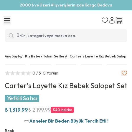
2000 ₺ ve Üzeri Alışverişlerinizde Kargo Bedava
Ana Sayfa
/
Kız Bebek Takım Setleri
/
Carter's Layette Kız Bebek Salopet 
0
/ 5
0 Yorum
Carter's Layette Kız Bebek Salopet Set
Yetkili Satıcı
₺ 1,319.99
₺ 2,199.99
%
40
İndirim
Anneler Bir Beden Büyük Tercih Etti !
Renk