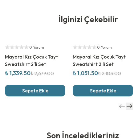
İlginizi Çekebilir
%
50
İndirim
%
50
İndirim
Yetkili Satıcı
Yetkili Satıcı
0 Yorum
0 Yorum
Mayoral Kız Çocuk Tayt
Mayoral Kız Çocuk Tayt
Sweatshirt 2'li Set
Sweatshirt 2'li Set
₺ 1,339.50
₺ 1,051.50
₺ 2,679.00
₺ 2,103.00
Sepete Ekle
Sepete Ekle
Son İnceledikleriniz