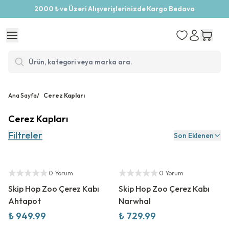
2000 ₺ ve Üzeri Alışverişlerinizde Kargo Bedava
Ana Sayfa
/
Cerez Kapları
Cerez Kapları
Filtreler
Son Eklenen
Yetkili Satıcı
Yetkili Satıcı
0 Yorum
0 Yorum
Skip Hop Zoo Çerez Kabı
Skip Hop Zoo Çerez Kabı
Ahtapot
Narwhal
₺ 949.99
₺ 729.99